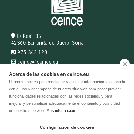
C/ Real, 35
42360 Berlanga de Duero, Soria
975 343 123
ceince@
ceince.eu
Acerca de las cookies en ceince.eu
Interesting information
Usamos cookies para recolectar y analizar información relacionada
Mi querida escuela
con el uso y desempeño de nuestro sitio web para poder proveer
CEINCE Catalogue
funcionalidades relacionadas con las redes sociales, y para
Bibliomanes Catalogue
mejorar y personalizar adecuadamente el contenido y publicidad
CEINCE Blog
en nuestro sitio web.
Más información
Configuración de cookies