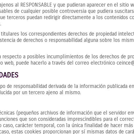
s ajenos al RESPONSABLE y que pudieran aparecer en el sitio 
ables de cualquier posible controversia que pudiera suscitar
terceros puedan redirigir directamente a los contenidos con
.
tulares los correspondientes derechos de propiedad intelectu
xistencia de derechos o responsabilidad alguna sobre los mis
ón respecto a posibles incumplimientos de los derechos de prop
tio web, puede hacerlo a través del correo electrónico ceince
IDADES
o de responsabilidad derivada de la información publicada en
ducida por un tercero ajeno al mismo.
técnicas (pequeños archivos de información que el servidor en
unciones que son consideradas imprescindibles para el correc
odo caso, carácter temporal, con la única finalidad de hacer má
 caso, estas cookies proporcionan por sí mismas datos de carác