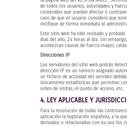
la página web del RESPONSABLE. Sin embar
de todos los usuarios, autoridades y fuerz
contenidos que puedan afectar o contraveni
caso de que el usuario considere que exist
notifique de forma inmediata al administra
Este sitio web ha sido revisado y probado
días del año, 24 horas al día. Sin embarg
acontezcan causas de fuerza mayor, catás
Direcciones IP
Los servidores del sitio web podrán detec
dirección IP es un número asignado autom
un fichero de actividad del servidor debi
únicamente estadísticas que permitan con
orden de visitas, el punto de acceso, etc.
4. LEY APLICABLE Y JURISDICC
Para la resolución de todas las controvers
aplicación la legislación española, a la 
derivados o relacionados con su uso los J