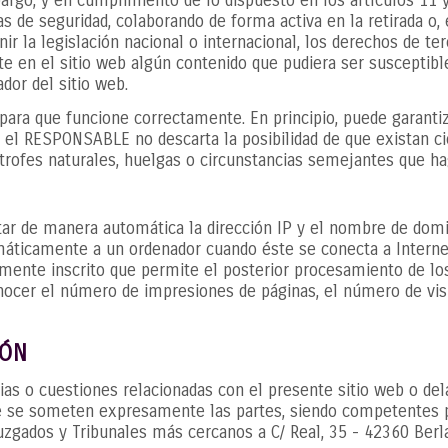
go, y en cumplimiento de lo dispuesto en los artículos 11 y 
as de seguridad, colaborando de forma activa en la retirada o,
r la legislación nacional o internacional, los derechos de ter
e en el sitio web algún contenido que pudiera ser susceptible
dor del sitio web.
 para que funcione correctamente. En principio, puede garant
o, el RESPONSABLE no descarta la posibilidad de que existan c
trofes naturales, huelgas o circunstancias semejantes que ha
tar de manera automática la dirección IP y el nombre de domin
áticamente a un ordenador cuando éste se conecta a Internet
damente inscrito que permite el posterior procesamiento de lo
ocer el número de impresiones de páginas, el número de visit
IÓN
ias o cuestiones relacionadas con el presente sitio web o dela
que se someten expresamente las partes, siendo competentes p
uzgados y Tribunales más cercanos a C/ Real, 35 - 42360 Berl