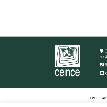
C
423
c
-
CEINCE
Avi