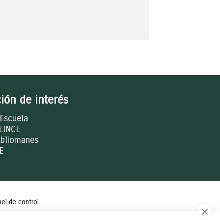
ión de interés
 Escuela
EINCE
ibliomanes
E
el de control