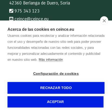
42360 Berlanga de Duero, Soria
975 343 123
ceince@
ceince.eu
Acerca de las cookies en ceince.eu
Información de interés
Usamos cookies para recolectar y analizar información relacionada
Mi Querida Escuela
con el uso y desempeño de nuestro sitio web para poder proveer
Catálogo CEINCE
funcionalidades relacionadas con las redes sociales, y para
Catálogo Bibliomanes
mejorar y personalizar adecuadamente el contenido y publicidad
Blog CEINCE
en nuestro sitio web.
Más información
Configuración de cookies
-
-
-
-
CEINCE
Aviso legal
Política de privacidad
Política de cookies
Gormática
-
RECHAZAR TODO
ACEPTAR