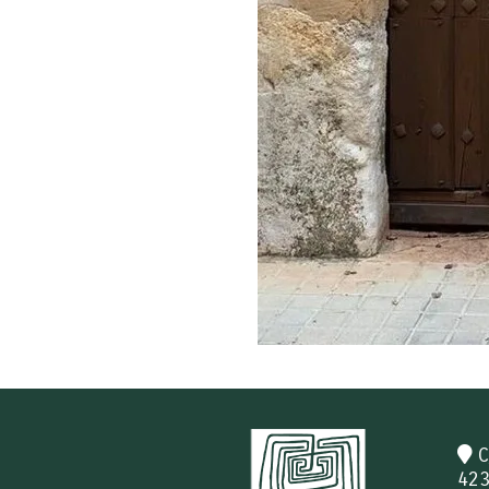
C
423