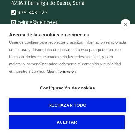
42360 Berlanga de Duero, Soria
975 343 123
ceince@
ceince.eu
Acerca de las cookies en ceince.eu
Información de interés
Usamos cookies para recolectar y analizar información relacionada
Mi Querida Escuela
con el uso y desempeño de nuestro sitio web para poder proveer
Catálogo CEINCE
funcionalidades relacionadas con las redes sociales, y para
Catálogo Bibliomanes
mejorar y personalizar adecuadamente el contenido y publicidad
Blog CEINCE
en nuestro sitio web.
Más información
Configuración de cookies
-
-
-
-
CEINCE
Aviso legal
Política de privacidad
Política de cookies
Gormática
-
RECHAZAR TODO
ACEPTAR